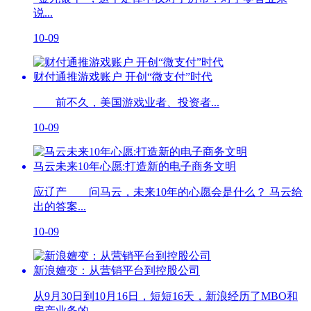
说...
10-09
财付通推游戏账户 开创“微支付”时代
前不久，美国游戏业者、投资者...
10-09
马云未来10年心愿:打造新的电子商务文明
应辽产 问马云，未来10年的心愿会是什么？ 马云给
出的答案...
10-09
新浪嬗变：从营销平台到控股公司
从9月30日到10月16日，短短16天，新浪经历了MBO和
房产业务的...