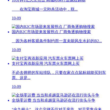
10分钟1亿人次点击 商城秒杀打造疯狂购物
在淘宝商城一元秒杀活动中，联...
10-09
国内B2C市场迎来发展拐点 厂商角逐购物搜索
因为各种客观条件制约而一直未能风生水起的B2...
10-09
支付宝再添新应用 汽车票火车票网上买
不必去拥挤的车站排队，只要在家点点鼠标就能买到车
票。这是...
10-09
全场零运费 当当和卓越亚马逊还在流行街头斗争
“金九银十”，这个定律不仅对于房市，对于零售业来