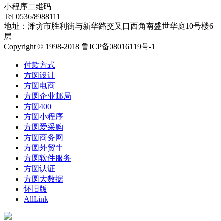
小程序二维码
Tel 0536/8988111
地址：潍坊市胜利街与新华路交叉口西角南盛世华庭10号楼6
层
Copyright © 1998-2018 鲁ICP备08016119号-1
付款方式
方圆设计
方圆电商
方圆企业邮局
方圆400
方圆小程序
方圆爱采购
方圆商务网
方圆外贸牛
方圆软件服务
方圆认证
方圆大数据
怀旧版
AllLink